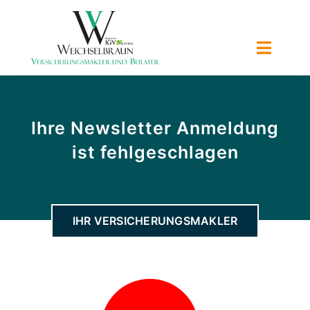
Zum
Inhalt
springen
Toggle
Naviga
Über uns
Ihre Newsletter Anmeldung
Versicherungen
ist fehlgeschlagen
Vorsorge
Im Schadensfall
IHR VERSICHERUNGSMAKLER
Kontakt
Service